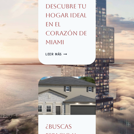
Descubre Tu
Hogar Ideal
en el
Corazón de
Miami
DESCUBRE
LEER MÁS
TU
HOGAR
IDEAL
EN
EL
CORAZÓN
DE
MIAMI
¿Buscas